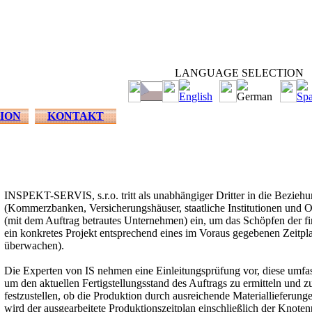
LANGUAGE SELECTION
ION
KONTAKT
Inspektionen auf dem Gebiet Kreditgeschäfte
INSPEKT-SERVIS, s.r.o. tritt als unabhängiger Dritter in die Beziehu
(Kommerzbanken, Versicherungshäuser, staatliche Institutionen und 
(mit dem Auftrag betrautes Unternehmen) ein, um das Schöpfen der fin
ein konkretes Projekt entsprechend eines im Voraus gegebenen Zeitpla
überwachen).
Die Experten von IS nehmen eine Einleitungsprüfung vor, diese umfas
um den aktuellen Fertigstellungsstand des Auftrags zu ermitteln und 
festzustellen, ob die Produktion durch ausreichende Materiallieferunge
wird der ausgearbeitete Produktionszeitplan einschließlich der Knot