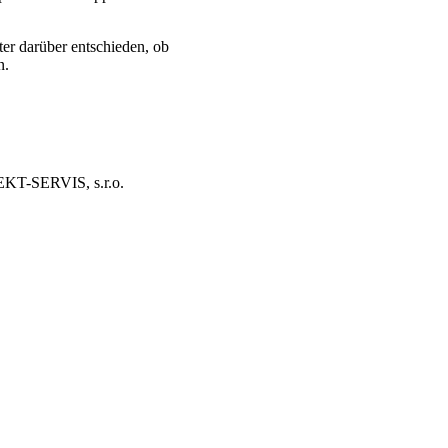
er darüber entschieden, ob
n.
EKT-SERVIS, s.r.o.