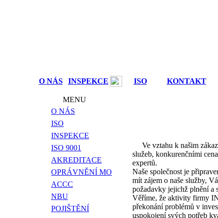
O NÁS
INSPEKCE
ISO
KONTAKT
MENU
O NÁS
O společnosti
ISO
INSPEKCE
Ve vztahu k našim zákazník
ISO 9001
služeb, konkurenčními cena
AKREDITACE
expertů.
Naše společnost je připrave
OPRÁVNĚNÍ MO
mít zájem o naše služby, V
ACCC
požadavky jejichž plnění a 
NBU
Věříme, že aktivity firmy
překonání problémů v invest
POJIŠTĚNÍ
uspokojení svých potřeb kvali